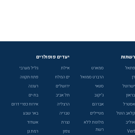
רשתות
יעדים פופולרים
פתאל
סמארט
אילת
גליל מערבי
דן
הרברט סמואל
ים המלח
פתח תקווה
ישרוטל
סטאי
ירושלים
רעננה
בראון
ג'יקוב
תל אביב
בת-ים
אסטרל
אברהם
הרצליה
אירוח כפרי דרום
קלאב הוטל
מטיילים
טבריה
באר שבע
אוליב
מלונות ללא
נצרת
אשדוד
רשת
Vert
צפון
רמת גן