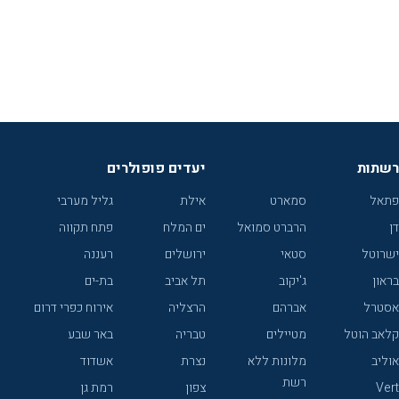
רשתות
יעדים פופולרים
פתאל
סמארט
אילת
גליל מערבי
דן
הרברט סמואל
ים המלח
פתח תקווה
ישרוטל
סטאי
ירושלים
רעננה
בראון
ג'יקוב
תל אביב
בת-ים
אסטרל
אברהם
הרצליה
אירוח כפרי דרום
קלאב הוטל
מטיילים
טבריה
באר שבע
אוליב
מלונות ללא
נצרת
אשדוד
רשת
Vert
צפון
רמת גן