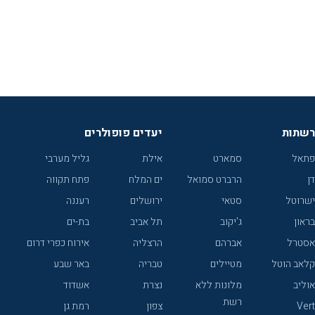
רשתות
יעדים פופולרים
פתאל
סמארט
אילת
גליל מערבי
דן
הרברט סמואל
ים המלח
פתח תקווה
ישרוטל
סטאי
ירושלים
רעננה
בראון
ג'יקוב
תל אביב
בת-ים
אסטרל
אברהם
הרצליה
אירוח כפרי דרום
קלאב הוטל
מטיילים
טבריה
באר שבע
אוליב
מלונות ללא
נצרת
אשדוד
רשת
Vert
צפון
רמת גן