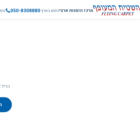
050-8308880
מרכז הזמנות ארצי
נופש בארץ
נופ
הדיל א
ח