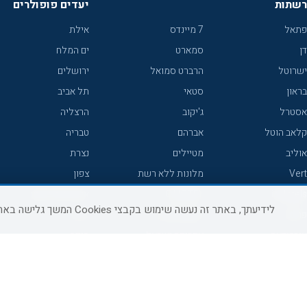
רשתות
יעדים פופולרים
פתאל
7 מיינדס
אילת
דן
סמארט
ים המלח
ישרוטל
הרברט סמואל
ירושלים
בראון
סטאי
תל אביב
אסטרל
ג'יקוב
הרצליה
קלאב הוטל
אברהם
טבריה
אוליב
מטיילים
נצרת
Vert
מלונות ללא רשת
צפון
icHotels
C HOTEL
אירוח כפרי צפון
לידיעתך, באתר זה נעשה שימוש בקבצי Cookies המשך גלישה באתר מהווה הסכמה לשימוש זה, למידע נוסף ניתן לעיין
פרימה
קראון פלאזה
נתניה
אורכידאה
אפריקה ישראל
חיפה
דניאל
רוקסון
מרכז
ישרוטל יוקרה
אדם
אשקלון
קיסר
Adar
מצפה רמון