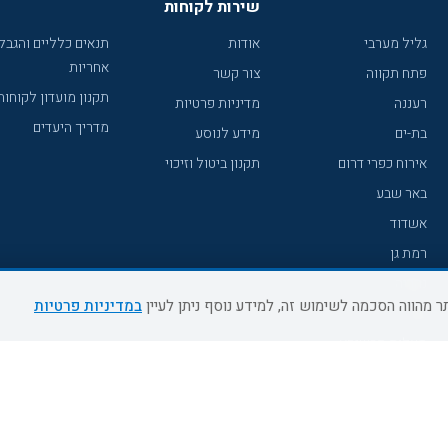
שירות לקוחות
גליל מערבי
אודות
תנאים כלליים והגבל
אחריות
פתח תקווה
צור קשר
תקנון מועדון לקוחות
רעננה
מדיניות פרטיות
מדריך היעדים
בת-ים
מידע לנוסע
אירוח כפרי דרום
תקנון ביטול וזיכוי
באר שבע
אשדוד
רמת גן
נהריה
במדיניות פרטיות
עכו
מעלות תרשיחא
רחובות
צפת
חדרה