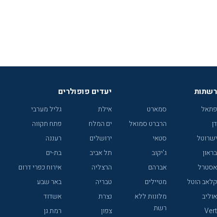
רשתות
יעדים פופולרים
פתאל
סמארט
אילת
גליל מערבי
דן
הרברט סמואל
ים המלח
פתח תקווה
ישרוטל
סטאי
ירושלים
רעננה
בראון
ג'יקוב
תל אביב
בת-ים
אסטרל
אברהם
הרצליה
אירוח כפרי דרום
קלאב הוטל
מטיילים
טבריה
באר שבע
אוליב
מלונות ללא
נצרת
אשדוד
רשת
Vert
צפון
רמת גן