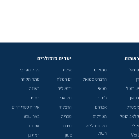
רשתות
יעדים פופולרים
פתאל
סמארט
אילת
גליל מערבי
דן
הרברט סמואל
ים המלח
פתח תקווה
ישרוטל
סטאי
ירושלים
רעננה
בראון
ג'יקוב
תל אביב
בת-ים
אסטרל
אברהם
הרצליה
אירוח כפרי דרום
קלאב הוטל
מטיילים
טבריה
באר שבע
אוליב
מלונות ללא
נצרת
אשדוד
רשת
Vert
צפון
רמת גן