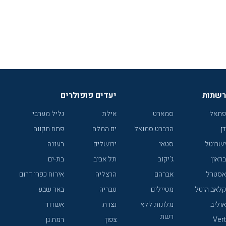
רשתות
יעדים פופולרים
פתאל
סמארט
אילת
גליל מערבי
דן
הרברט סמואל
ים המלח
פתח תקווה
ישרוטל
סטאי
ירושלים
רעננה
בראון
ג'יקוב
תל אביב
בת-ים
אסטרל
אברהם
הרצליה
אירוח כפרי דרום
קלאב הוטל
מטיילים
טבריה
באר שבע
אוליב
מלונות ללא
נצרת
אשדוד
רשת
Vert
צפון
רמת גן