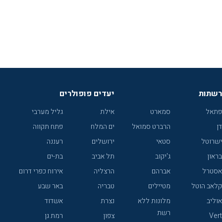
רשתות
יעדים פופולרים
פתאל
סמארט
אילת
גליל מערבי
דן
הרברט סמואל
ים המלח
פתח תקווה
ישרוטל
סטאי
ירושלים
רעננה
בראון
ג'יקוב
תל אביב
בת-ים
אסטרל
אברהם
הרצליה
אירוח כפרי דרום
קלאב הוטל
מטיילים
טבריה
באר שבע
אוליב
מלונות ללא
נצרת
אשדוד
רשת
Vert
צפון
רמת גן