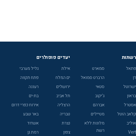
רשתות
יעדים פופולרים
פתאל
סמארט
אילת
גליל מערבי
דן
הרברט סמואל
ים המלח
פתח תקווה
ישרוטל
סטאי
ירושלים
רעננה
בראון
ג'יקוב
תל אביב
בת-ים
אסטרל
אברהם
הרצליה
אירוח כפרי דרום
קלאב הוטל
מטיילים
טבריה
באר שבע
אוליב
מלונות ללא
נצרת
אשדוד
רשת
Vert
צפון
רמת גן