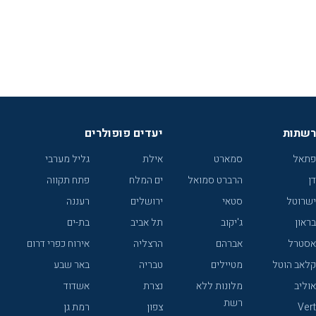
רשתות
יעדים פופולרים
פתאל
סמארט
אילת
גליל מערבי
דן
הרברט סמואל
ים המלח
פתח תקווה
ישרוטל
סטאי
ירושלים
רעננה
בראון
ג'יקוב
תל אביב
בת-ים
אסטרל
אברהם
הרצליה
אירוח כפרי דרום
קלאב הוטל
מטיילים
טבריה
באר שבע
אוליב
מלונות ללא
נצרת
אשדוד
רשת
Vert
צפון
רמת גן