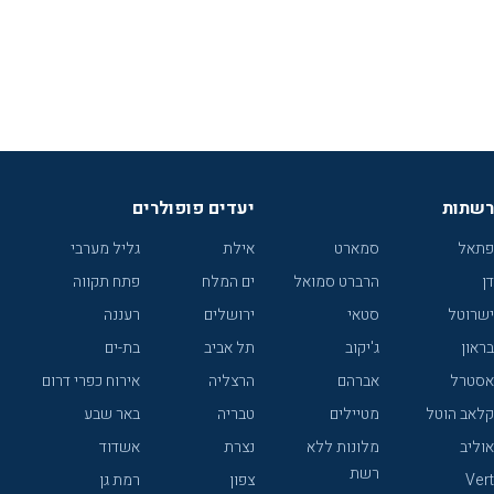
רשתות
יעדים פופולרים
פתאל
סמארט
אילת
גליל מערבי
דן
הרברט סמואל
ים המלח
פתח תקווה
ישרוטל
סטאי
ירושלים
רעננה
בראון
ג'יקוב
תל אביב
בת-ים
אסטרל
אברהם
הרצליה
אירוח כפרי דרום
קלאב הוטל
מטיילים
טבריה
באר שבע
אוליב
מלונות ללא
נצרת
אשדוד
רשת
Vert
צפון
רמת גן