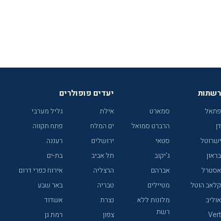
רשתות
יעדים פופולרים
פתאל
סמארט
אילת
גליל מערבי
דן
הרברט סמואל
ים המלח
פתח תקווה
ישרוטל
סטאי
ירושלים
רעננה
בראון
ג'יקוב
תל אביב
בת-ים
אסטרל
אברהם
הרצליה
אירוח כפרי דרום
קלאב הוטל
מטיילים
טבריה
באר שבע
אוליב
מלונות ללא
נצרת
אשדוד
רשת
Vert
צפון
רמת גן