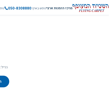
050-8308880
מרכז הזמנות ארצי
נופש בארץ
נופ
הדיל א
ח