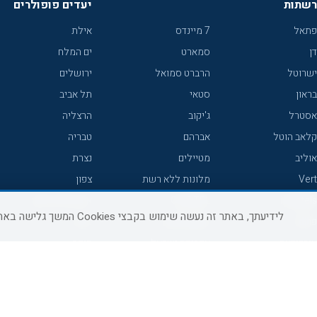
רשתות
יעדים פופולרים
פתאל
7 מיינדס
אילת
דן
סמארט
ים המלח
ישרוטל
הרברט סמואל
ירושלים
בראון
סטאי
תל אביב
אסטרל
ג'יקוב
הרצליה
קלאב הוטל
אברהם
טבריה
אוליב
מטיילים
נצרת
Vert
מלונות ללא רשת
צפון
icHotels
C HOTEL
אירוח כפרי צפון
לידיעתך, באתר זה נעשה שימוש בקבצי Cookies המשך גלישה באתר מהווה הסכמה לשימוש זה, למידע נוסף ניתן לעיין
פרימה
קראון פלאזה
נתניה
אורכידאה
אפריקה ישראל
חיפה
דניאל
רוקסון
מרכז
ישרוטל יוקרה
אדם
אשקלון
קיסר
Adar
מצפה רמון