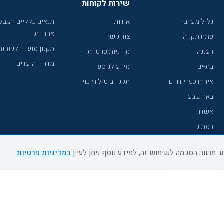
שירות לקוחות
גליל מערבי
אודות
תנאים כלליים והגבל
אחריות
פתח תקווה
צור קשר
תקנון מועדון לקוחות
רעננה
מדיניות פרטיות
מדריך היעדים
בת-ים
מידע לנוסע
אירוח כפרי דרום
תקנון ביטול וזיכוי
באר שבע
אשדוד
רמת גן
נהריה
במדיניות פרטיות
עכו
מעלות תרשיחא
רחובות
צפת
חדרה