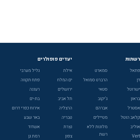
רשתות
יעדים פופולרים
פתאל
סמארט
אילת
גליל מערבי
דן
הרברט סמואל
ים המלח
פתח תקווה
ישרוטל
סטאי
ירושלים
רעננה
בראון
ג'יקוב
תל אביב
בת-ים
אסטרל
אברהם
הרצליה
אירוח כפרי דרום
קלאב הוטל
מטיילים
טבריה
באר שבע
אוליב
מלונות ללא
נצרת
אשדוד
רשת
Vert
צפון
רמת גן