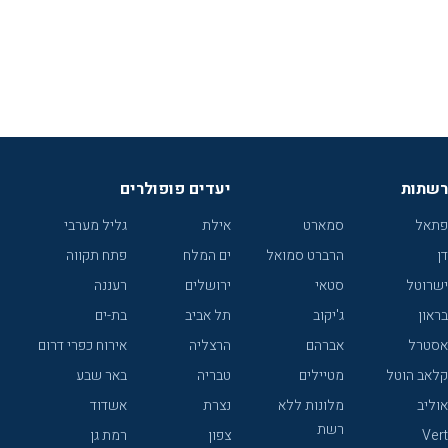
רשתות
יעדים פופולרים
פתאל
סמארט
אילת
גליל מערבי
דן
הרברט סמואל
ים המלח
פתח תקווה
ישרוטל
סטאי
ירושלים
רעננה
בראון
ג'יקוב
תל אביב
בת-ים
אסטרל
אברהם
הרצליה
אירוח כפרי דרום
קלאב הוטל
מטיילים
טבריה
באר שבע
אוליב
מלונות ללא
נצרת
אשדוד
רשת
Vert
צפון
רמת גן