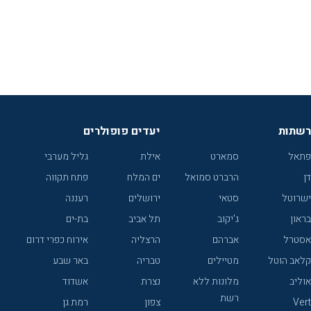
רשתות
יעדים פופולרים
פתאל
סמארט
אילת
גליל מערבי
דן
הרברט סמואל
ים המלח
פתח תקווה
ישרוטל
סטאי
ירושלים
רעננה
בראון
ג'יקוב
תל אביב
בת-ים
אסטרל
אברהם
הרצליה
אירוח כפרי דרום
קלאב הוטל
מטיילים
טבריה
באר שבע
אוליב
מלונות ללא
נצרת
אשדוד
רשת
Vert
צפון
רמת גן