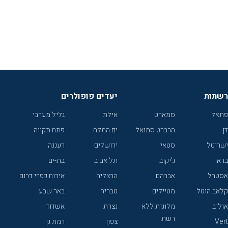
רשתות
יעדים פופולרים
פתאל
סמארט
אילת
גליל מערבי
דן
הרברט סמואל
ים המלח
פתח תקווה
ישרוטל
סטאי
ירושלים
רעננה
בראון
ג'יקוב
תל אביב
בת-ים
אסטרל
אברהם
הרצליה
אירוח כפרי דרום
קלאב הוטל
מטיילים
טבריה
באר שבע
אוליב
מלונות ללא
נצרת
אשדוד
רשת
Vert
צפון
רמת גן