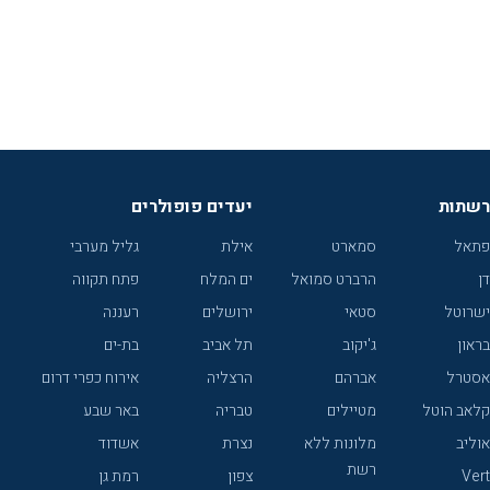
רשתות
יעדים פופולרים
פתאל
סמארט
אילת
גליל מערבי
דן
הרברט סמואל
ים המלח
פתח תקווה
ישרוטל
סטאי
ירושלים
רעננה
בראון
ג'יקוב
תל אביב
בת-ים
אסטרל
אברהם
הרצליה
אירוח כפרי דרום
קלאב הוטל
מטיילים
טבריה
באר שבע
אוליב
מלונות ללא
נצרת
אשדוד
רשת
Vert
צפון
רמת גן