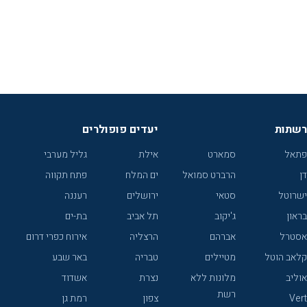
רשתות
יעדים פופולרים
פתאל
סמארט
אילת
גליל מערבי
דן
הרברט סמואל
ים המלח
פתח תקווה
ישרוטל
סטאי
ירושלים
רעננה
בראון
ג'יקוב
תל אביב
בת-ים
אסטרל
אברהם
הרצליה
אירוח כפרי דרום
קלאב הוטל
מטיילים
טבריה
באר שבע
אוליב
מלונות ללא
נצרת
אשדוד
רשת
Vert
צפון
רמת גן