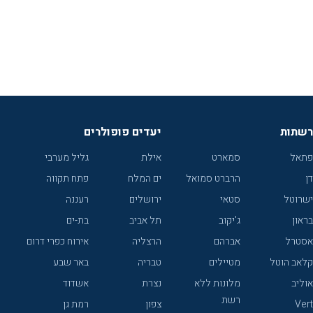
רשתות
יעדים פופולרים
פתאל
סמארט
אילת
גליל מערבי
דן
הרברט סמואל
ים המלח
פתח תקווה
ישרוטל
סטאי
ירושלים
רעננה
בראון
ג'יקוב
תל אביב
בת-ים
אסטרל
אברהם
הרצליה
אירוח כפרי דרום
קלאב הוטל
מטיילים
טבריה
באר שבע
אוליב
מלונות ללא
נצרת
אשדוד
רשת
Vert
צפון
רמת גן