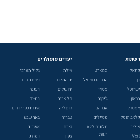
רשתות
יעדים פופולרים
פתאל
סמארט
אילת
גליל מערבי
דן
הרברט סמואל
ים המלח
פתח תקווה
ישרוטל
סטאי
ירושלים
רעננה
בראון
ג'יקוב
תל אביב
בת-ים
אסטרל
אברהם
הרצליה
אירוח כפרי דרום
קלאב הוטל
מטיילים
טבריה
באר שבע
אוליב
מלונות ללא
נצרת
אשדוד
רשת
Vert
צפון
רמת גן