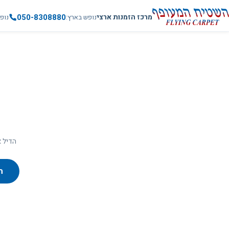
050-8308880
מרכז הזמנות ארצי
נופש בארץ
נופ
הדיל א
ח