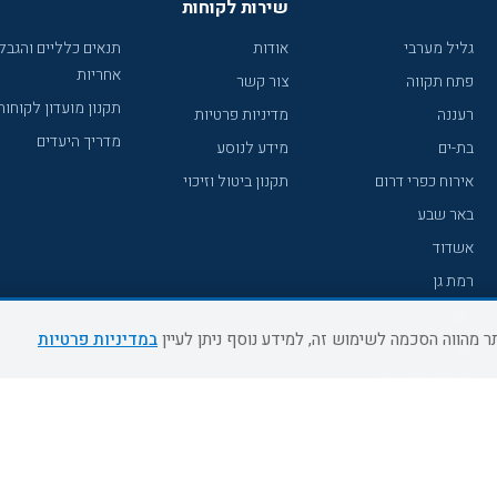
שירות לקוחות
גליל מערבי
אודות
תנאים כלליים והגבל
אחריות
פתח תקווה
צור קשר
תקנון מועדון לקוחות
רעננה
מדיניות פרטיות
מדריך היעדים
בת-ים
מידע לנוסע
אירוח כפרי דרום
תקנון ביטול וזיכוי
באר שבע
אשדוד
רמת גן
נהריה
במדיניות פרטיות
עכו
מעלות תרשיחא
רחובות
צפת
חדרה