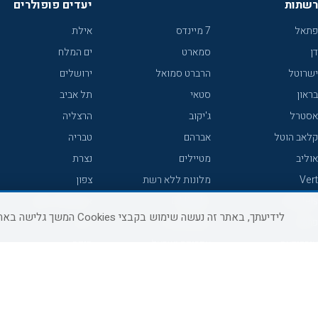
רשתות
יעדים פופולרים
פתאל
7 מיינדס
אילת
דן
סמארט
ים המלח
ישרוטל
הרברט סמואל
ירושלים
בראון
סטאי
תל אביב
אסטרל
ג'יקוב
הרצליה
קלאב הוטל
אברהם
טבריה
אוליב
מטיילים
נצרת
Vert
מלונות ללא רשת
צפון
icHotels
C HOTEL
אירוח כפרי צפון
לידיעתך, באתר זה נעשה שימוש בקבצי Cookies המשך גלישה באתר מהווה הסכמה לשימוש זה, למידע נוסף ניתן לעיין
פרימה
קראון פלאזה
נתניה
אורכידאה
אפריקה ישראל
חיפה
דניאל
רוקסון
מרכז
ישרוטל יוקרה
אדם
אשקלון
קיסר
Adar
מצפה רמון