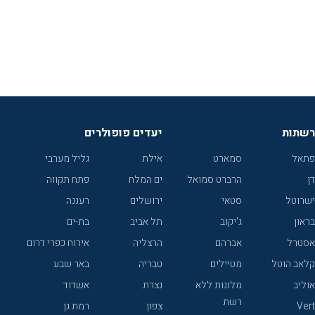
רשתות
יעדים פופולרים
פתאל
סמארט
אילת
גליל מערבי
דן
הרברט סמואל
ים המלח
פתח תקווה
ישרוטל
סטאי
ירושלים
רעננה
בראון
ג'יקוב
תל אביב
בת-ים
אסטרל
אברהם
הרצליה
אירוח כפרי דרום
קלאב הוטל
מטיילים
טבריה
באר שבע
אוליב
מלונות ללא
נצרת
אשדוד
רשת
Vert
צפון
רמת גן