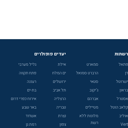
רשתות
יעדים פופולרים
פתאל
סמארט
אילת
גליל מערבי
דן
הרברט סמואל
ים המלח
פתח תקווה
ישרוטל
סטאי
ירושלים
רעננה
בראון
ג'יקוב
תל אביב
בת-ים
אסטרל
אברהם
הרצליה
אירוח כפרי דרום
קלאב הוטל
מטיילים
טבריה
באר שבע
אוליב
מלונות ללא
נצרת
אשדוד
רשת
Vert
צפון
רמת גן