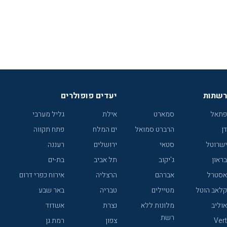
רשתות
יעדים פופולרים
פתאל
סמארט
אילת
גליל מערבי
דן
הרברט סמואל
ים המלח
פתח תקווה
ישרוטל
סטאי
ירושלים
רעננה
בראון
ג'יקוב
תל אביב
בת-ים
אסטרל
אברהם
הרצליה
אירוח כפרי דרום
קלאב הוטל
מטיילים
טבריה
באר שבע
אוליב
מלונות ללא
נצרת
אשדוד
רשת
Vert
צפון
רמת גן