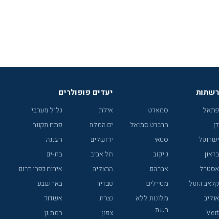
רשתות
יעדים פופולרים
פתאל
סמארט
אילת
גליל מערבי
דן
הרברט סמואל
ים המלח
פתח תקווה
ישרוטל
סטאי
ירושלים
רעננה
בראון
ג'יקוב
תל אביב
בת-ים
אסטרל
אברהם
הרצליה
אירוח כפרי דרום
קלאב הוטל
מטיילים
טבריה
באר שבע
אוליב
מלונות ללא
נצרת
אשדוד
רשת
Vert
צפון
רמת גן