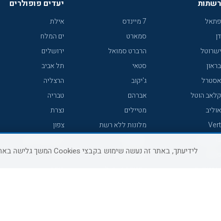
רשתות
יעדים פופולרים
פתאל
7 מיינדס
אילת
דן
סמארט
ים המלח
ישרוטל
הרברט סמואל
ירושלים
בראון
סטאי
תל אביב
אסטרל
ג'יקוב
הרצליה
קלאב הוטל
אברהם
טבריה
אוליב
מטיילים
נצרת
Vert
מלונות ללא רשת
צפון
icHotels
C HOTEL
אירוח כפרי צפון
לידיעתך, באתר זה נעשה שימוש בקבצי Cookies המשך גלישה באתר מהווה הסכמה לשימוש זה, למידע נוסף ניתן לעיין
פרימה
קראון פלאזה
נתניה
אורכידאה
אפריקה ישראל
חיפה
דניאל
רוקסון
מרכז
ישרוטל יוקרה
אדם
אשקלון
קיסר
Adar
מצפה רמון