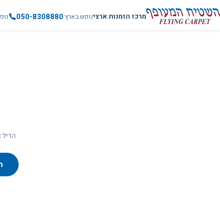
050-8308880
מרכז הזמנות ארצי
נופש בארץ
נופ
הדיל א
ח