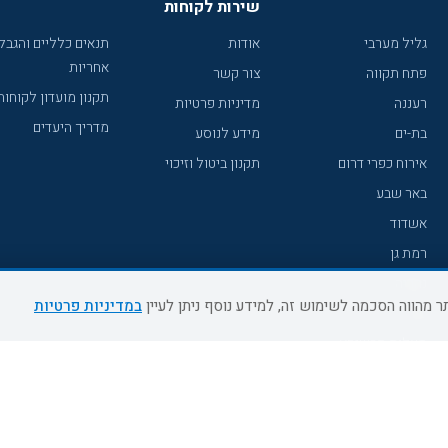
שירות לקוחות
גליל מערבי
אודות
תנאים כלליים והגבל
אחריות
פתח תקווה
צור קשר
תקנון מועדון לקוחות
רעננה
מדיניות פרטיות
מדריך היעדים
בת-ים
מידע לנוסע
אירוח כפרי דרום
תקנון ביטול וזיכוי
באר שבע
אשדוד
רמת גן
נהריה
במדיניות פרטיות
עכו
מעלות תרשיחא
רחובות
צפת
חדרה