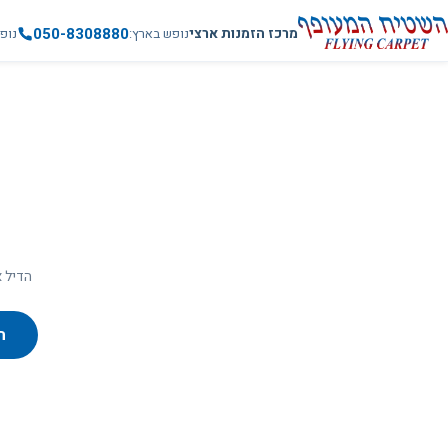
050-8308880
מרכז הזמנות ארצי
נופש בארץ
נופ
הדיל א
ח