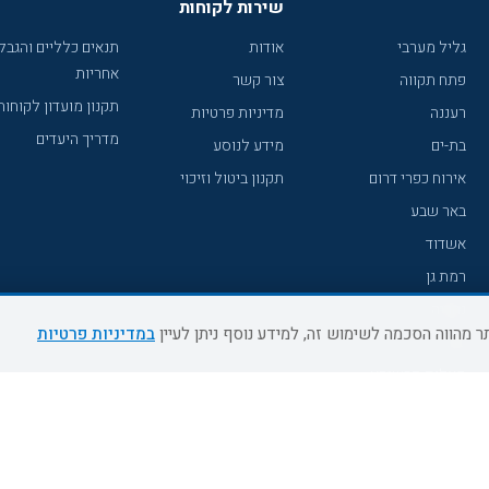
שירות לקוחות
גליל מערבי
אודות
תנאים כלליים והגבל
אחריות
פתח תקווה
צור קשר
תקנון מועדון לקוחות
רעננה
מדיניות פרטיות
מדריך היעדים
בת-ים
מידע לנוסע
אירוח כפרי דרום
תקנון ביטול וזיכוי
באר שבע
אשדוד
רמת גן
נהריה
במדיניות פרטיות
עכו
מעלות תרשיחא
רחובות
צפת
חדרה