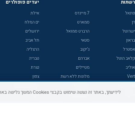
רשתות
יעדים פופולרים
פתאל
7 מיינדס
אילת
דן
סמארט
ים המלח
ישרוטל
הרברט סמואל
ירושלים
בראון
סטאי
תל אביב
אסטרל
ג'יקוב
הרצליה
קלאב הוטל
אברהם
טבריה
אוליב
מטיילים
נצרת
Vert
מלונות ללא רשת
צפון
icHotels
C HOTEL
אירוח כפרי צפון
לידיעתך, באתר זה נעשה שימוש בקבצי Cookies המשך גלישה באתר מהווה הסכמה לשימוש זה, למידע נוסף ניתן לעיין
פרימה
קראון פלאזה
נתניה
אורכידאה
אפריקה ישראל
חיפה
דניאל
רוקסון
מרכז
ישרוטל יוקרה
אדם
אשקלון
קיסר
Adar
מצפה רמון