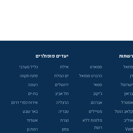
רשתות
יעדים פופולרים
פתאל
סמארט
אילת
גליל מערבי
דן
הרברט סמואל
ים המלח
פתח תקווה
ישרוטל
סטאי
ירושלים
רעננה
בראון
ג'יקוב
תל אביב
בת-ים
אסטרל
אברהם
הרצליה
אירוח כפרי דרום
קלאב הוטל
מטיילים
טבריה
באר שבע
אוליב
מלונות ללא
נצרת
אשדוד
רשת
Vert
צפון
רמת גן