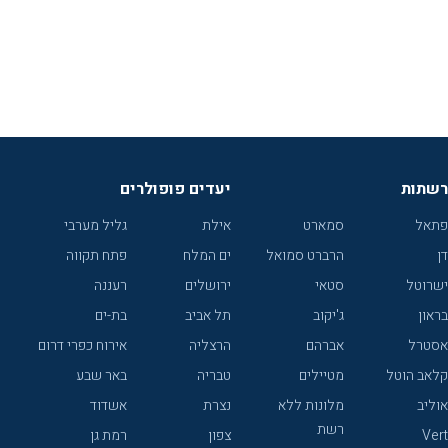
רשתות
יעדים פופולרים
פתאל
סמארט
אילת
גליל מערבי
דן
הרברט סמואל
ים המלח
פתח תקווה
ישרוטל
סטאי
ירושלים
רעננה
בראון
ג'יקוב
תל אביב
בת-ים
אסטרל
אברהם
הרצליה
אירוח כפרי דרום
קלאב הוטל
מטיילים
טבריה
באר שבע
אוליב
מלונות ללא
נצרת
אשדוד
רשת
Vert
צפון
רמת גן