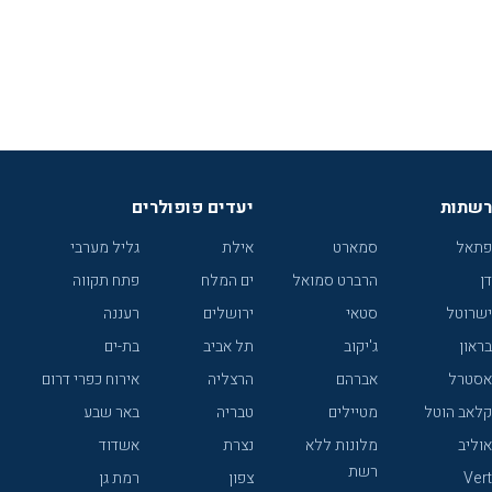
רשתות
יעדים פופולרים
פתאל
סמארט
אילת
גליל מערבי
דן
הרברט סמואל
ים המלח
פתח תקווה
ישרוטל
סטאי
ירושלים
רעננה
בראון
ג'יקוב
תל אביב
בת-ים
אסטרל
אברהם
הרצליה
אירוח כפרי דרום
קלאב הוטל
מטיילים
טבריה
באר שבע
אוליב
מלונות ללא
נצרת
אשדוד
רשת
Vert
צפון
רמת גן