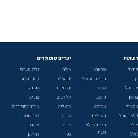
רשתות
יעדים פופולרים
פתאל
סמארט
אילת
גליל מערבי
דן
הרברט סמואל
ים המלח
פתח תקווה
ישרוטל
סטאי
ירושלים
רעננה
בראון
ג'יקוב
תל אביב
בת-ים
אסטרל
אברהם
הרצליה
אירוח כפרי דרום
קלאב הוטל
מטיילים
טבריה
באר שבע
אוליב
מלונות ללא
נצרת
אשדוד
רשת
Vert
צפון
רמת גן