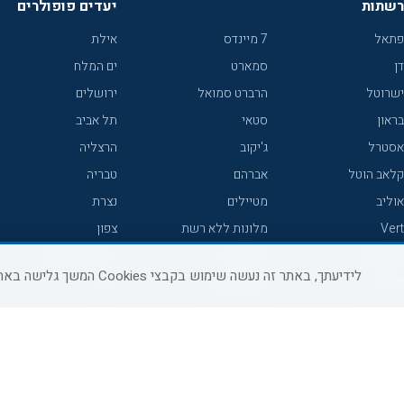
רשתות
יעדים פופולרים
פתאל
7 מיינדס
אילת
דן
סמארט
ים המלח
ישרוטל
הרברט סמואל
ירושלים
בראון
סטאי
תל אביב
אסטרל
ג'יקוב
הרצליה
קלאב הוטל
אברהם
טבריה
אוליב
מטיילים
נצרת
Vert
מלונות ללא רשת
צפון
icHotels
C HOTEL
אירוח כפרי צפון
לידיעתך, באתר זה נעשה שימוש בקבצי Cookies המשך גלישה באתר מהווה הסכמה לשימוש זה, למידע נוסף ניתן לעיין
פרימה
קראון פלאזה
נתניה
אורכידאה
אפריקה ישראל
חיפה
דניאל
רוקסון
מרכז
ישרוטל יוקרה
אדם
אשקלון
קיסר
Adar
מצפה רמון