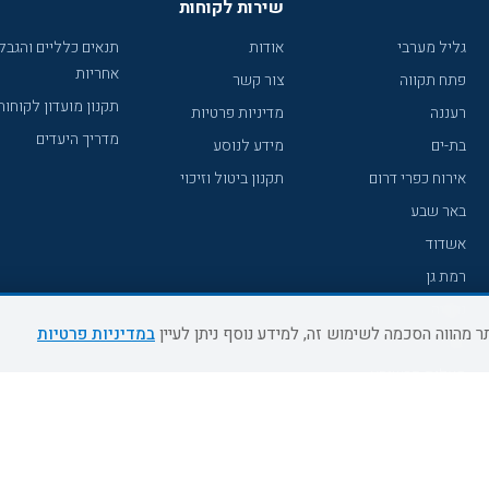
שירות לקוחות
גליל מערבי
אודות
תנאים כלליים והגבל
אחריות
פתח תקווה
צור קשר
תקנון מועדון לקוחות
רעננה
מדיניות פרטיות
מדריך היעדים
בת-ים
מידע לנוסע
אירוח כפרי דרום
תקנון ביטול וזיכוי
באר שבע
אשדוד
רמת גן
נהריה
במדיניות פרטיות
עכו
מעלות תרשיחא
רחובות
צפת
חדרה