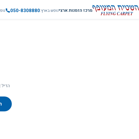
050-8308880
מרכז הזמנות ארצי
נופש בארץ
נופ
הדיל א
ח