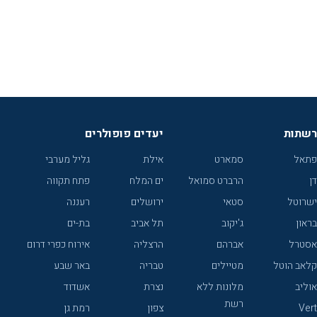
רשתות
יעדים פופולרים
פתאל
סמארט
אילת
גליל מערבי
דן
הרברט סמואל
ים המלח
פתח תקווה
ישרוטל
סטאי
ירושלים
רעננה
בראון
ג'יקוב
תל אביב
בת-ים
אסטרל
אברהם
הרצליה
אירוח כפרי דרום
קלאב הוטל
מטיילים
טבריה
באר שבע
אוליב
מלונות ללא
נצרת
אשדוד
רשת
Vert
צפון
רמת גן