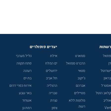
רשתות
יעדים פופולרים
פתאל
סמארט
אילת
גליל מערבי
דן
הרברט סמואל
ים המלח
פתח תקווה
ישרוטל
סטאי
ירושלים
רעננה
בראון
ג'יקוב
תל אביב
בת-ים
אסטרל
אברהם
הרצליה
אירוח כפרי דרום
קלאב הוטל
מטיילים
טבריה
באר שבע
אוליב
מלונות ללא
נצרת
אשדוד
רשת
Vert
צפון
רמת גן