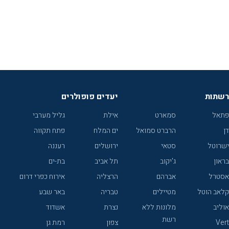
רשתות
יעדים פופולרים
פתאל
סמארט
אילת
גליל מערבי
דן
הרברט סמואל
ים המלח
פתח תקווה
ישרוטל
סטאי
ירושלים
רעננה
בראון
ג'יקוב
תל אביב
בת-ים
אסטרל
אברהם
הרצליה
אירוח כפרי דרום
קלאב הוטל
מטיילים
טבריה
באר שבע
אוליב
מלונות ללא
נצרת
אשדוד
רשת
Vert
צפון
רמת גן