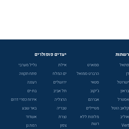
רשתות
יעדים פופולרים
פתאל
סמארט
אילת
גליל מערבי
דן
הרברט סמואל
ים המלח
פתח תקווה
ישרוטל
סטאי
ירושלים
רעננה
בראון
ג'יקוב
תל אביב
בת-ים
אסטרל
אברהם
הרצליה
אירוח כפרי דרום
קלאב הוטל
מטיילים
טבריה
באר שבע
אוליב
מלונות ללא
נצרת
אשדוד
רשת
Vert
צפון
רמת גן