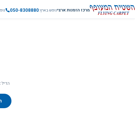
050-8308880
מרכז הזמנות ארצי
נופש בארץ
נופ
הדיל א
ח