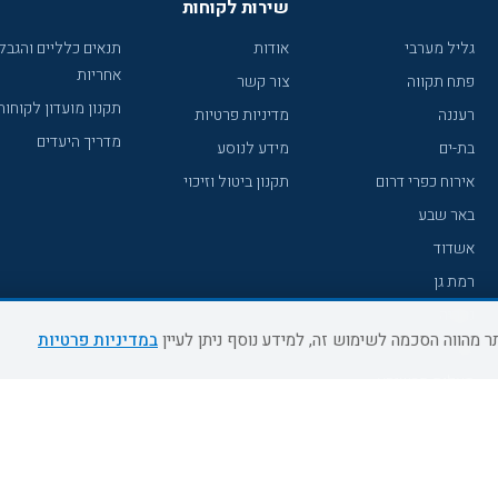
שירות לקוחות
גליל מערבי
אודות
תנאים כלליים והגבל
אחריות
פתח תקווה
צור קשר
תקנון מועדון לקוחות
רעננה
מדיניות פרטיות
מדריך היעדים
בת-ים
מידע לנוסע
אירוח כפרי דרום
תקנון ביטול וזיכוי
באר שבע
אשדוד
רמת גן
נהריה
במדיניות פרטיות
עכו
מעלות תרשיחא
רחובות
צפת
חדרה