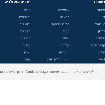
רשתות
יעדים פופולרים
פתאל
7 מיינדס
אילת
דן
סמארט
ים המלח
ישרוטל
הרברט סמואל
ירושלים
בראון
סטאי
תל אביב
אסטרל
ג'יקוב
הרצליה
קלאב הוטל
אברהם
טבריה
אוליב
מטיילים
נצרת
Vert
מלונות ללא רשת
צפון
icHotels
C HOTEL
אירוח כפרי צפון
לידיעתך, באתר זה נעשה שימוש בקבצי Cookies המשך גלישה באתר מהווה הסכמה לשימוש זה, למידע נוסף ניתן לעיין
פרימה
קראון פלאזה
נתניה
אורכידאה
אפריקה ישראל
חיפה
דניאל
רוקסון
מרכז
ישרוטל יוקרה
אדם
אשקלון
קיסר
Adar
מצפה רמון