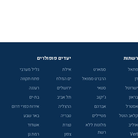
רשתות
יעדים פופולרים
פתאל
סמארט
אילת
גליל מערבי
דן
הרברט סמואל
ים המלח
פתח תקווה
ישרוטל
סטאי
ירושלים
רעננה
בראון
ג'יקוב
תל אביב
בת-ים
אסטרל
אברהם
הרצליה
אירוח כפרי דרום
קלאב הוטל
מטיילים
טבריה
באר שבע
אוליב
מלונות ללא
נצרת
אשדוד
רשת
Vert
צפון
רמת גן