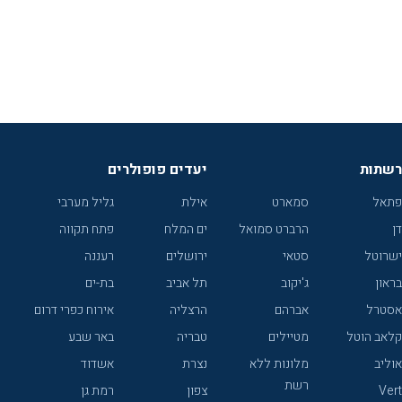
רשתות
יעדים פופולרים
פתאל
סמארט
אילת
גליל מערבי
דן
הרברט סמואל
ים המלח
פתח תקווה
ישרוטל
סטאי
ירושלים
רעננה
בראון
ג'יקוב
תל אביב
בת-ים
אסטרל
אברהם
הרצליה
אירוח כפרי דרום
קלאב הוטל
מטיילים
טבריה
באר שבע
אוליב
מלונות ללא
נצרת
אשדוד
רשת
Vert
צפון
רמת גן