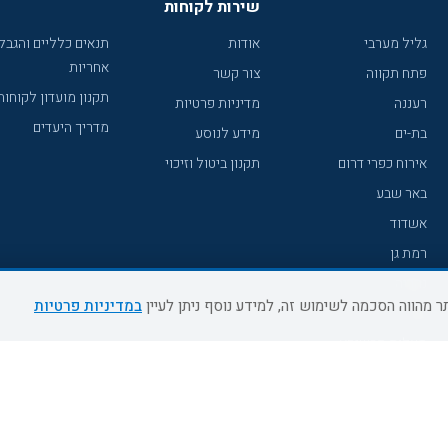
שירות לקוחות
גליל מערבי
אודות
תנאים כלליים והגבל
אחריות
פתח תקווה
צור קשר
תקנון מועדון לקוחות
רעננה
מדיניות פרטיות
מדריך היעדים
בת-ים
מידע לנוסע
אירוח כפרי דרום
תקנון ביטול וזיכוי
באר שבע
אשדוד
רמת גן
נהריה
במדיניות פרטיות
עכו
מעלות תרשיחא
רחובות
צפת
חדרה