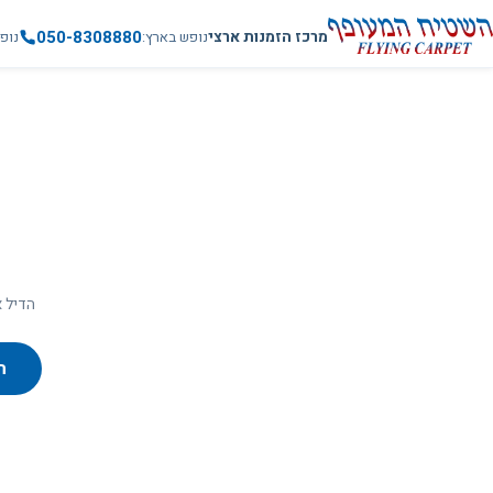
050-8308880
מרכז הזמנות ארצי
נופש בארץ
נופ
הדיל א
ח