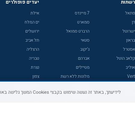
רשתות
יעדים פופולרים
פתאל
7 מיינדס
אילת
דן
סמארט
ים המלח
ישרוטל
הרברט סמואל
ירושלים
בראון
סטאי
תל אביב
אסטרל
ג'יקוב
הרצליה
קלאב הוטל
אברהם
טבריה
אוליב
מטיילים
נצרת
Vert
מלונות ללא רשת
צפון
icHotels
C HOTEL
אירוח כפרי צפון
לידיעתך, באתר זה נעשה שימוש בקבצי Cookies המשך גלישה באתר מהווה הסכמה לשימוש זה, למידע נוסף ניתן לעיין
פרימה
קראון פלאזה
נתניה
אורכידאה
אפריקה ישראל
חיפה
דניאל
רוקסון
מרכז
ישרוטל יוקרה
אדם
אשקלון
קיסר
Adar
מצפה רמון