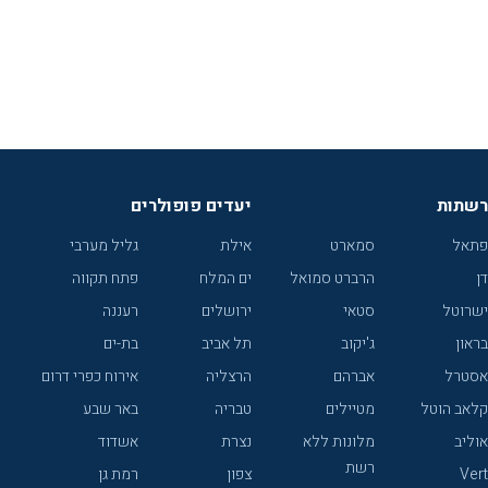
רשתות
יעדים פופולרים
פתאל
סמארט
אילת
גליל מערבי
דן
הרברט סמואל
ים המלח
פתח תקווה
ישרוטל
סטאי
ירושלים
רעננה
בראון
ג'יקוב
תל אביב
בת-ים
אסטרל
אברהם
הרצליה
אירוח כפרי דרום
קלאב הוטל
מטיילים
טבריה
באר שבע
אוליב
מלונות ללא
נצרת
אשדוד
רשת
Vert
צפון
רמת גן