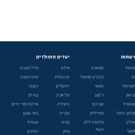
רשתות
יעדים פופולרים
פתאל
סמארט
אילת
גליל מערבי
דן
הרברט סמואל
ים המלח
פתח תקווה
ישרוטל
סטאי
ירושלים
רעננה
בראון
ג'יקוב
תל אביב
בת-ים
אסטרל
אברהם
הרצליה
אירוח כפרי דרום
קלאב הוטל
מטיילים
טבריה
באר שבע
אוליב
מלונות ללא
נצרת
אשדוד
רשת
Vert
צפון
רמת גן