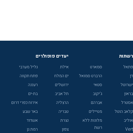
רשתות
יעדים פופולרים
פתאל
סמארט
אילת
גליל מערבי
דן
הרברט סמואל
ים המלח
פתח תקווה
ישרוטל
סטאי
ירושלים
רעננה
בראון
ג'יקוב
תל אביב
בת-ים
אסטרל
אברהם
הרצליה
אירוח כפרי דרום
קלאב הוטל
מטיילים
טבריה
באר שבע
אוליב
מלונות ללא
נצרת
אשדוד
רשת
Vert
צפון
רמת גן