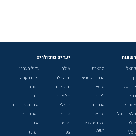
רשתות
יעדים פופולרים
פתאל
סמארט
אילת
גליל מערבי
דן
הרברט סמואל
ים המלח
פתח תקווה
ישרוטל
סטאי
ירושלים
רעננה
בראון
ג'יקוב
תל אביב
בת-ים
אסטרל
אברהם
הרצליה
אירוח כפרי דרום
קלאב הוטל
מטיילים
טבריה
באר שבע
אוליב
מלונות ללא
נצרת
אשדוד
רשת
Vert
צפון
רמת גן