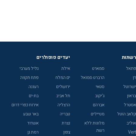
רשתות
יעדים פופולרים
פתאל
סמארט
אילת
גליל מערבי
דן
הרברט סמואל
ים המלח
פתח תקווה
ישרוטל
סטאי
ירושלים
רעננה
בראון
ג'יקוב
תל אביב
בת-ים
אסטרל
אברהם
הרצליה
אירוח כפרי דרום
קלאב הוטל
מטיילים
טבריה
באר שבע
אוליב
מלונות ללא
נצרת
אשדוד
רשת
Vert
צפון
רמת גן