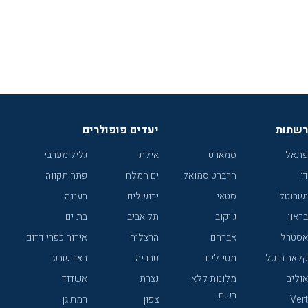
רשתות
יעדים פופולרים
פתאל
סמארט
אילת
גליל מערבי
דן
הרברט סמואל
ים המלח
פתח תקווה
ישרוטל
סטאי
ירושלים
רעננה
בראון
ג'יקוב
תל אביב
בת-ים
אסטרל
אברהם
הרצליה
אירוח כפרי דרום
קלאב הוטל
מטיילים
טבריה
באר שבע
אוליב
מלונות ללא
נצרת
אשדוד
רשת
Vert
צפון
רמת גן