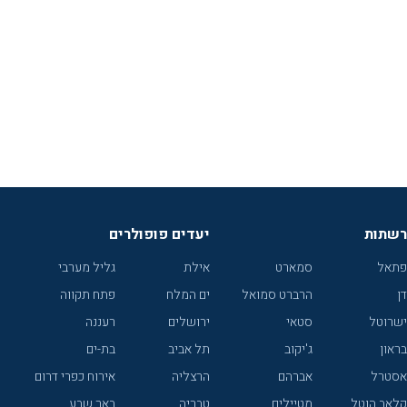
רשתות
יעדים פופולרים
פתאל
סמארט
אילת
גליל מערבי
דן
הרברט סמואל
ים המלח
פתח תקווה
ישרוטל
סטאי
ירושלים
רעננה
בראון
ג'יקוב
תל אביב
בת-ים
אסטרל
אברהם
הרצליה
אירוח כפרי דרום
קלאב הוטל
מטיילים
טבריה
באר שבע