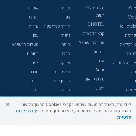
אוליב
מלונות ללא
נצרת
אשדוד
רשת
Vert
צפון
רמת גן
C HOTEL
icHotels
אירוח כפרי צפון
נהריה
קראון פלאזה
פרימה
נתניה
עכו
אפריקה ישראל
אורכידאה
חיפה
מעלות תרשיחא
רוקסון
דניאל
מרכז
רחובות
אדם
ישרוטל יוקרה
אשקלון
צפת
Adar
קיסר
מצפה רמון
חדרה
גולדן קראון
גרנד
זיכרון יעקב
דרום
Liam
אטלס
גדרה
ערד
7 מיינדס
קיסריה
לידיעתך, באתר זה נעשה שימוש בקבצי Cookies המשך גלישה
באתר מהווה הסכמה לשימוש זה, למידע נוסף ניתן לעיין
במדיניות
שירות לקוחות
מידע ושירות
פרטיות
אודות
תנאים כלליים
אודות החברה
השטיח המעופף
והגבלת אחריות
טיולים מאורגנים
צור קשר
בוא נעוף - דילים