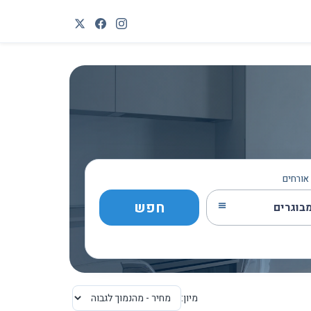
אורחים
חפש
מיון: