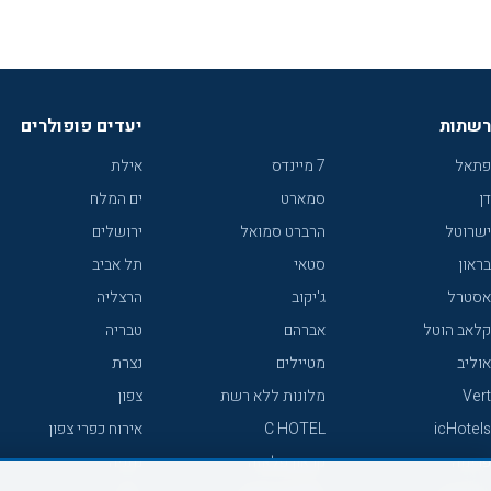
רשתות
יעדים פופולרים
פתאל
7 מיינדס
אילת
דן
סמארט
ים המלח
ישרוטל
הרברט סמואל
ירושלים
בראון
סטאי
תל אביב
אסטרל
ג'יקוב
הרצליה
קלאב הוטל
אברהם
טבריה
אוליב
מטיילים
נצרת
Vert
מלונות ללא רשת
צפון
icHotels
C HOTEL
אירוח כפרי צפון
פרימה
קראון פלאזה
נתניה