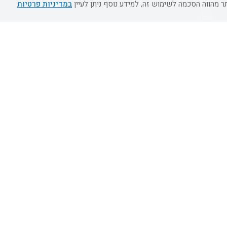
מעלות תרשיחא
במדיניות פרטיות
רחובות
צפת
חדרה
דרום
ערד
כל הזכויות שמורות ל- FLYING CARPET LTD ©2026