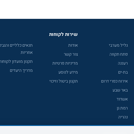
שירות לקוחות
גליל מערבי
אודות
תנאים כלליים והגבל
אחריות
פתח תקווה
צור קשר
תקנון מועדון לקוחות
רעננה
מדיניות פרטיות
מדריך היעדים
בת-ים
מידע לנוסע
אירוח כפרי דרום
תקנון ביטול וזיכוי
באר שבע
אשדוד
רמת גן
נהריה
עכו