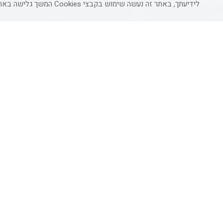
אורכידאה
אפריקה ישראל
חיפה
לידיעתך, באתר זה נעשה שימוש בקבצי Cookies המשך גלישה באתר מהווה הסכמה לשימוש זה, למידע נוסף ניתן לעיין
דניאל
רוקסון
מרכז
ישרוטל יוקרה
אדם
אשקלון
קיסר
Adar
מצפה רמון
גרנד
גולדן קראון
זיכרון יעקב
אטלס
Liam
גדרה
קיסריה