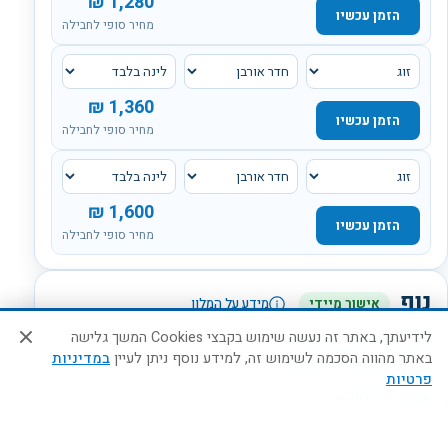
₪
1,280
הזמן עכשיו
מחיר סופי לחבילה
₪
1,360
הזמן עכשיו
מחיר סופי לחבילה
₪
1,600
הזמן עכשיו
מחיר סופי לחבילה
נוף
אישור מיידי
מידע על המלון
לידיעתך, באתר זה נעשה שימוש בקבצי Cookies המשך גלישה
אורחים:
2
מבוגרים,
0
ילדים
באתר מהווה הסכמה לשימוש זה, למידע נוסף ניתן לעיין
במדיניות
בסיס האירוח:
לינה בלבד
פרטיות
סה"כ לילות:
2
סוג החדר:
חדר סופיריור