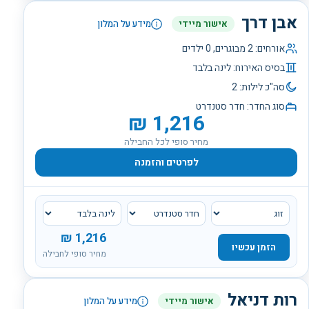
אבן דרך
אישור מיידי
מידע על המלון
אורחים:
2
מבוגרים,
0
ילדים
בסיס האירוח:
לינה בלבד
סה"כ לילות:
2
סוג החדר:
חדר סטנדרט
₪
1,216
מחיר סופי לכל החבילה
לפרטים והזמנה
₪
1,216
הזמן עכשיו
מחיר סופי לחבילה
רות דניאל
אישור מיידי
מידע על המלון